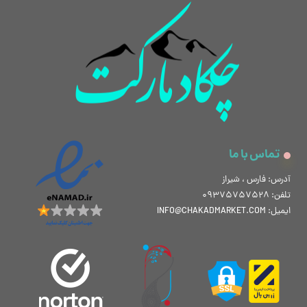
تماس با ما
آدرس: فارس ، شیراز
تلفن: 09375757528
ایمیل: INFO@CHAKADMARKET.COM