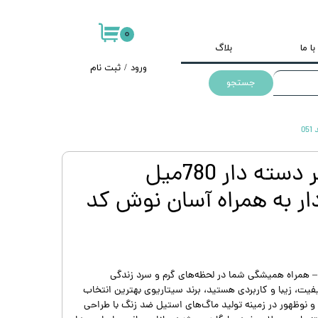
۰
ا ما
بلاگ
ورود
/
ثبت نام
جستجو
حساب کاربری من
تغییر گذر واژه
سفارشات
تراول ماگ تامبلر دسته دار 780میل
خروج از حساب
کاربری
ار به همراه آسان نوش کد
یفیت، زیبا و کاربردی هستید، برند سیتاریوی بهترین انتخاب
 نوظهور در زمینه تولید ماگ‌های استیل ضد زنگ با طراحی