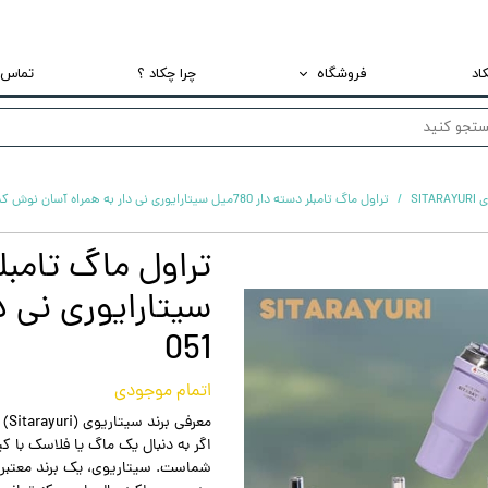
اد
فروشگاه
چرا چکاد ؟
تماس ب
تراول ماگ و فلاسک استیل
ماگ
SIT
تراول ماگ تامبلر دسته دار 780میل سیتارایوری نی دار به همراه آسان نوش کد 051
لانچ باکس نگهدارنده غذا استیل
سیتارایوری نی د
051
اتمام موجودی
معرفی برند سیتاریوی (Sitarayuri) – همراه همیشگی شما در لحظه‌های گرم و سرد زندگی
اگر به دنبال یک ماگ یا فلاسک با ک
شماست. سیتاریوی، یک برند معتبر و