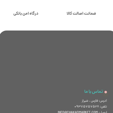
ضمانت اصالت کالا
درگاه امن بانکی
تماس با ما
آدرس: فارس ، شیراز
تلفن: 09375757528
ایمیل: INFO@CHAKADMARKET.COM