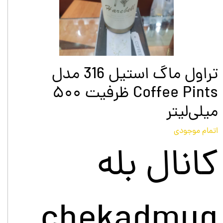
تراول ماگ استیل 316 مدل
Coffee Pints ظرفیت ۵۰۰
میلی‌لیتر
اتمام موجودی
کانال بله
chekadmug