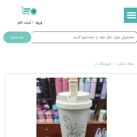
۰
حساب کاربری من
ورود
/
ثبت نام
تغییر گذر واژه
جستجو
سفارشات
خروج از حساب کاربری
چکاد مارکت
فروشگاه
تراول ماگ استیل 316 مدل Coffee Pints ظرفیت ۵۰۰ میلی‌لیتر