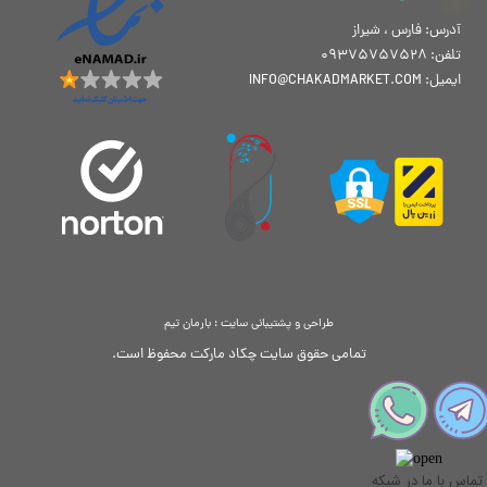
★
★
★
★
★
آدرس: فارس ، شیراز
تلفن: 09375757528
ایمیل: INFO@CHAKADMARKET.COM
طراحی و پشتیبانی سایت : بارمان تیم
تمامی حقوق سایت چکاد مارکت محفوظ است.
تماس با ما در شبکه