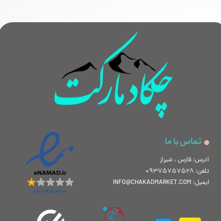
تماس با ما
آدرس: فارس ، شیراز
تلفن: 09375757528
ایمیل: INFO@CHAKADMARKET.COM