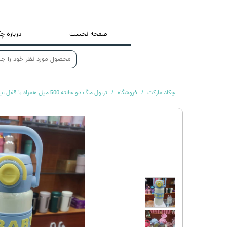
صفحه نخست
درباره چک
چکاد مارکت
فروشگاه
تراول ماگ دو حالته 500 میل همراه با قفل ایمنی دور سیلیکونی hollybaby