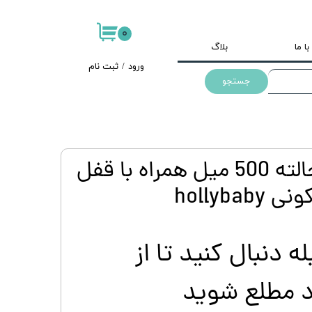
۰
ا ما
بلاگ
ورود
/
ثبت نام
جستجو
حساب کاربری من
تغییر گذر واژه
سفارشات
تراول ماگ دو حالته 500 میل همراه با قفل
خروج از حساب
کاربری
hollyba
بله دنبال کنید تا از
 مطلع شوید