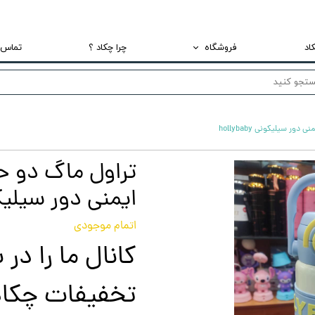
اد
فروشگاه
چرا چکاد ؟
تماس ب
تراول ماگ و فلاسک استیل
ماگ
لانچ باکس نگهدارنده غذا استیل
ایمنی دور سیلیکونی by
اتمام موجودی
کانال ما را در 
تخفیفات چکاد