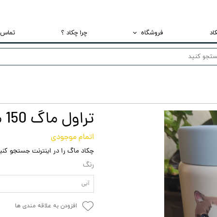
اد
فروشگاه
چرا چکاد ؟
تماس ب
تراول ماگ و فلاسک استیل
ماگ
لانچ باکس نگهدارنده غذا استیل
تراول ماگ 150 میل طرح گربه برند دیلر
اتمام موجودی
چکاد ماگ را در اینترنت جستجو کنی
رنگ
آبی
افزودن به علاقه مندی ها