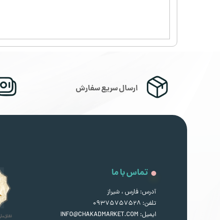
ارسال سریع سفارش
تماس با ما
آدرس: فارس ، شیراز
تلفن: 09375757528
ایمیل: INFO@CHAKADMARKET.COM