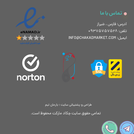
تماس با ما
★
★
★
★
★
آدرس: فارس ، شیراز
تلفن: 09375757528
ایمیل: INFO@CHAKADMARKET.COM
★
★
★
★
★
طراحی و پشتیبانی سایت : بارمان تیم
تمامی حقوق سایت چکاد مارکت محفوظ است.