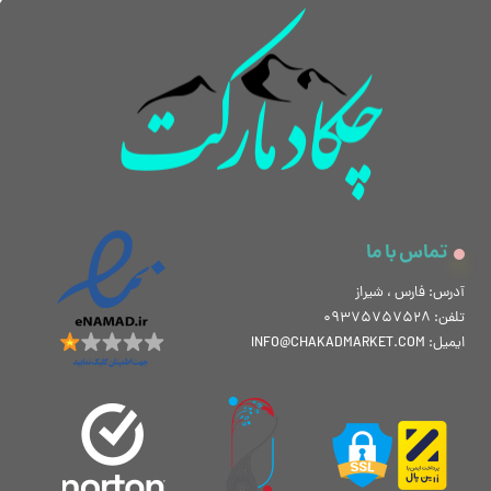
★
★
★
★
★
تماس با ما
آدرس: فارس ، شیراز
تلفن: 09375757528
ایمیل: INFO@CHAKADMARKET.COM