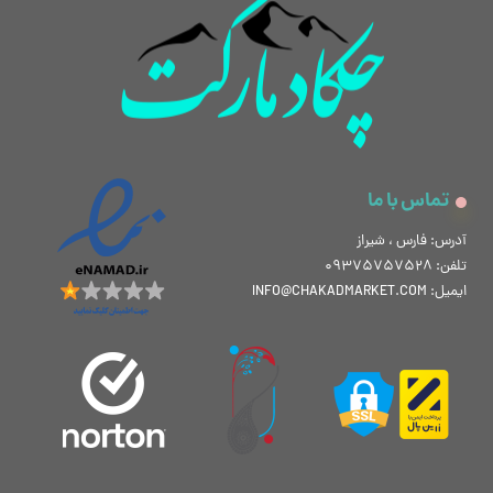
تماس با ما
آدرس: فارس ، شیراز
تلفن: 09375757528
ایمیل: INFO@CHAKADMARKET.COM