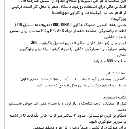
این فلاسک با طراحی اسپرت و بدنه‌ای مقاوم از استیل ضدزنگ 316،
انتخابی عالی برای استفاده روزمره، باشگاه، سفر یا محل کار است. ترکیبی
از ظاهر جذاب، کیفیت بالا و کارایی فوق‌العاده!
ویژگی‌ها:
جنس بدنه: استیل ضدزنگ غذایی 06Cr19Ni10 (معروف به استیل 316)
قطعات پلاستیکی: ساخته شده از مواد PP، ABS و PC مناسب برای تماس
با مواد غذایی
فیلتر چای (در مدل دارای صافی): توری استیل باکیفیت 304
واشر سیلیکونی: سیلیکون غذایی با درجه کیفیت بالا برای جلوگیری از
نشتی
ظرفیت: 800 میلی‌لیتر
عملکرد دمایی:
نگه‌داری نوشیدنی گرم تا چند ساعت (با آب ۹۵ درجه در دمای اتاق)
حفظ سرما برای نوشیدنی‌هایی مثل آب یخ در دمای اتاق
---
نکات استفاده:
قبل از استفاده، درب فلاسک را باز کرده و با مقدار کمی آب جوش شستشو
دهید.
هنگام پر کردن نوشیدنی، حدود ۲ سانتی‌متر از لبه خالی بگذارید تا از نشت
یا سرریز جلوگیری شود.
برای جلوگیری از نشتی، حتماً درب را تا آخر و محکم ببندید.